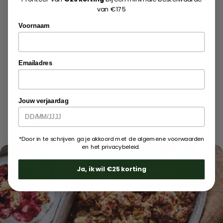
van €175
Voornaam
Deel
deel dit artikel
Kopiëren
Emailadres
Vorige post
Volgende bericht
Jouw verjaardag
gerelateerde berichten
*Door in te schrijven ga je akkoord met de algemene voorwaarden
en het privacybeleid.
Ja, ik wil €25 korting