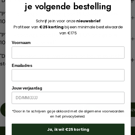
"Dit kookoppervlak is van avocado-olie gemaakt"
je volgende bestelling
"PTFE-coatings bevatten geen PFOA en zijn dus
Schrijf je in voor onze
nieuwsbrief
100% veilig en gezond"
Profiteer van
€25 korting
bij een minimale bestelwaarde
van €175
"PTFE-coatings bevatten geen PFOS en zijn dus
100% veilig en gezond"
Voornaam
"DE Thermolon-laag van GreenPan bevat toxische
stoffen"
Emailadres
Jouw verjaardag
Gratis verzending vanaf €150
De gezonde keuze
*Door in te schrijven ga je akkoord met de algemene voorwaarden
en het privacybeleid.
Ja, ik wil €25 korting