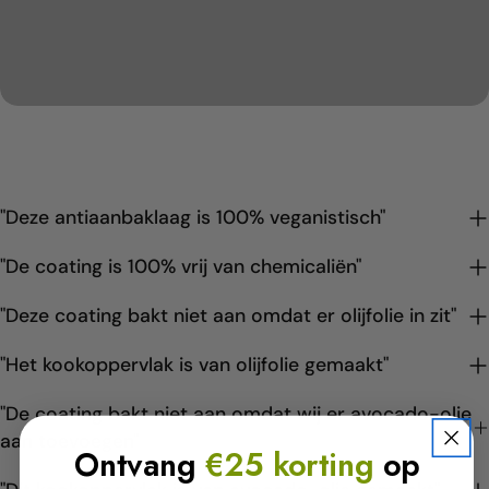
"Deze antiaanbaklaag is 100% veganistisch"
"De coating is 100% vrij van chemicaliën"
"Deze coating bakt niet aan omdat er olijfolie in zit"
"Het kookoppervlak is van olijfolie gemaakt"
"De coating bakt niet aan omdat wij er avocado-olie
aan toevoegen"
Ontvang
€25 korting
op