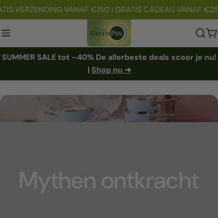
Doorgaan
TIS VERZENDING VANAF €150 | GRATIS CADEAU VANAF €2
naar
artikel
W
SUMMER SALE tot –40% De allerbeste deals scoor je nu!
|
Shop nu ➜
Mythen ontkracht