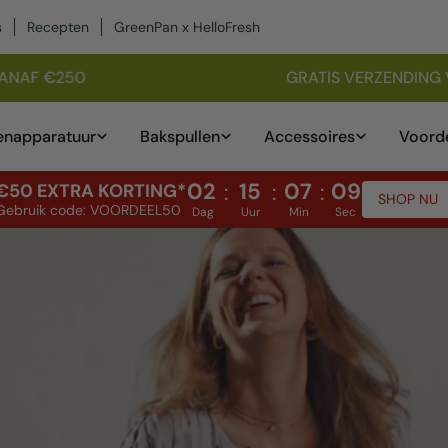
s
Recepten
GreenPan x HelloFresh
NAF €250
GRATIS VERZENDING VA
n
enapparatuur
Bakspullen
Accessoires
Voorde
02
15
07
07
:
:
:
€50 EXTRA KORTING*
SHOP NU
Gebruik code: VOORDEEL50
Dag
Uur
Min
Sec