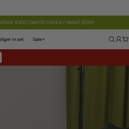
NAF €150 | GRATIS CADEAU VANAF €250
liger in set
Sale
Log
W
in