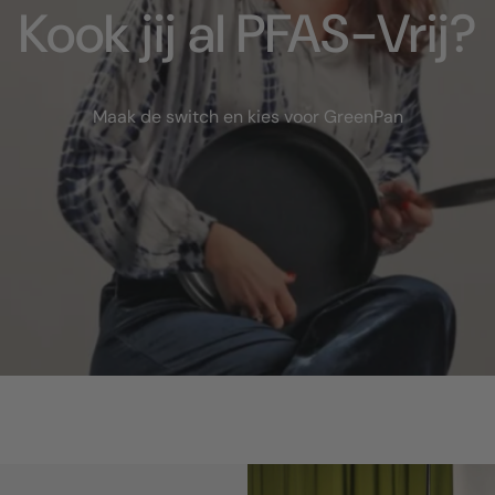
Kook jij al PFAS-Vrij?
Maak de switch en kies voor GreenPan