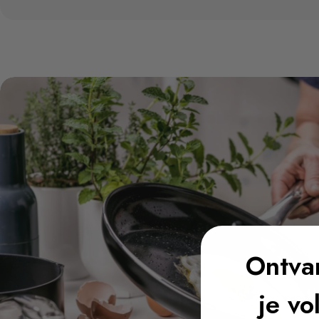
Ontv
je vo