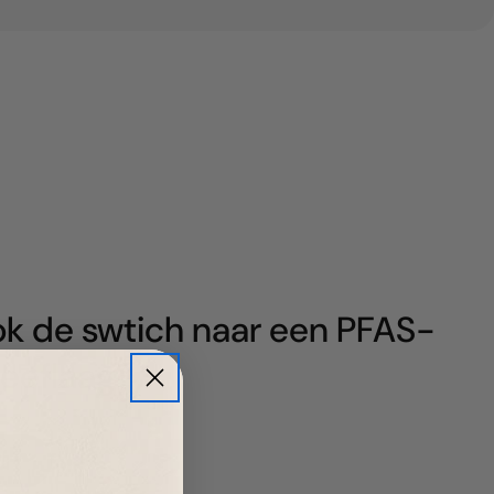
ook de swtich naar een PFAS-
kleeflaag?
j