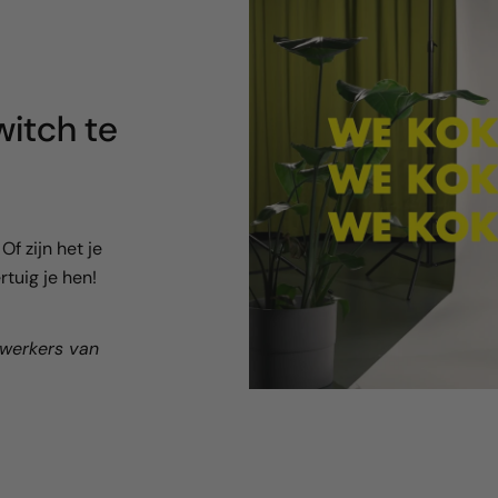
itch te
f zijn het je
tuig je hen!
ewerkers van