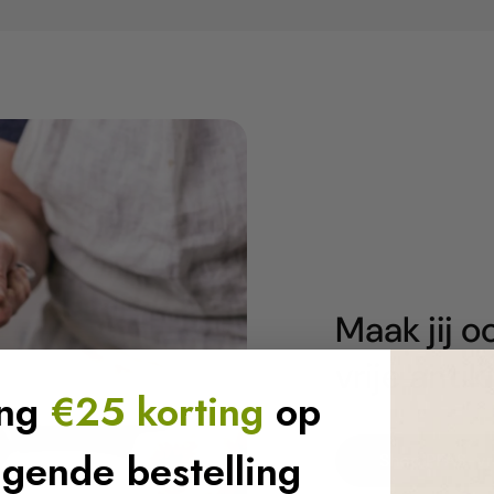
youtube
Maak jij 
vrije anti
ang
€25 korting
op
lgende bestelling
Shop PFAS-vri