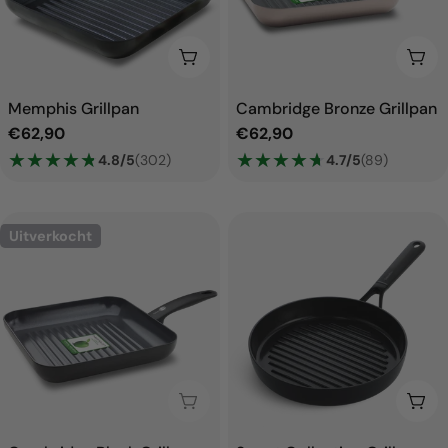
Voeg toe aan winkelwagen
Voe
Memphis Grillpan
Cambridge Bronze Grillpan
Normale
€62,90
Normale
€62,90
prijs
★
★
★
★
★
★
★
★
★
★
prijs
★
★
★
★
★
★
★
★
★
★
4.8/5
(302)
4.7/5
(89)
Uitverkocht
Uitverkocht
Voe