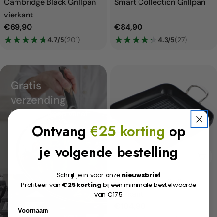
Cambridge Black Grillpan
Smart Collection Grillpan
vierkant
Normale
€69,90
Normale
€84,90
prijs
★
★
★
★
★
★
★
★
★
★
prijs
★
★
★
★
★
★
★
★
★
★
4.7/5
(201)
4.3/5
(27)
Gratis
verzending
bij een aankoop vanaf
Ontvang
€25 korting
op
€150
je volgende bestelling
Voe
Schrijf je in voor onze
nieuwsbrief
Barcelona Pro Grillpan
Profiteer van
€25 korting
bij een minimale bestelwaarde
vierkant
van €175
Normale
€104,90
Voornaam