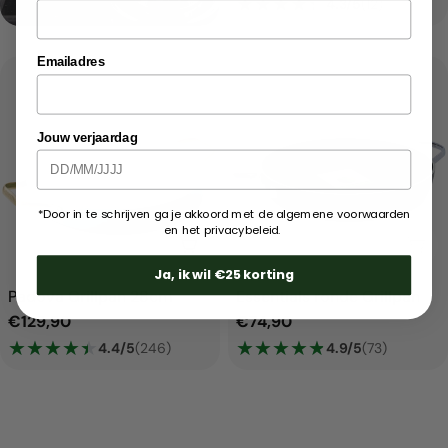
prijs
★
★
★
★
★
★
★
★
★
★
4.3/5
(12)
Emailadres
Uitverkocht
Jouw verjaardag
*Door in te schrijven ga je akkoord met de algemene voorwaarden
en het privacybeleid.
Voeg toe aan winkelwagen
Uit
Ja, ik wil €25 korting
Padova Grillpan 28cm
Essentials ronde Grillpan
Normale
€129,90
Normale
€74,90
prijs
★
★
★
★
★
★
★
★
★
★
prijs
★
★
★
★
★
★
★
★
★
★
4.4/5
(246)
4.9/5
(73)