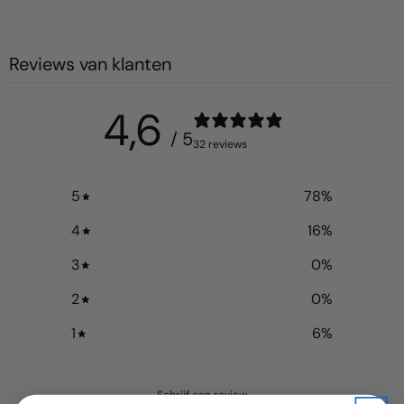
Reviews van klanten
4,6
/ 5
32 reviews
5
78
%
4
16
%
3
0
%
2
0
%
1
6
%
Schrijf een review