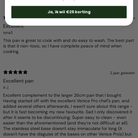
Ja, ik wil €25 korting
2 jaar geleden
Excellent
Iona3
This pan is great to cook with and do easy to wash. The best part
is that it non-toxic, so I have complete peace of mind when
cooking.
2 jaar geleden
Excellent pan
A J.
Excellent complement to the larger 26cm pan that I bought.
Having started off with the excellent Venice Pro chef's pan, and
added several others afterwards, I wasn't sure about this range -
but it is fast becoming my new favourite. Sad I only discovered it
after it seems to be discontinuing. Super easy to clean - even
easier than the aforementioned (and they're not difficult at all).
The stainless steel base doesn't stay immaculate for long (it
doesn't have the disguise of the bases on other Venice Pro's) but