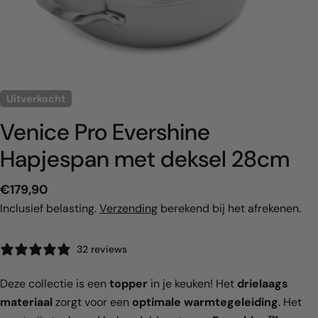
Uitverkocht
Venice Pro Evershine
Hapjespan met deksel 28cm
Normale
€179,90
prijs
Inclusief belasting.
Verzending
berekend bij het afrekenen.
32 reviews
Deze collectie is een
topper
in je keuken! Het
drielaags
materiaal
zorgt voor een
optimale warmtegeleiding
. Het
Deel dit product