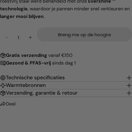
roestvrij staal werd behandeld met onze
Evershine™
technologie
, waardoor je pannen minder snel verkleuren en
Kopiëren
Deel
langer mooi blijven
.
Hoeveelheid
Breng me op de hoogte
Aantal verlagen voor Venice Pro Evershine Hapje
Verhoog het aantal voor Venice Pro Eve
Gratis
verzending
vanaf €150
Gezond & PFAS-vrij
sinds dag 1
Technische specificaties
Warmtebronnen
Verzending, garantie & retour
Deel