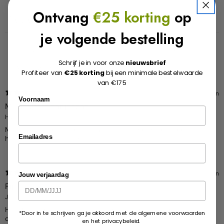
Ontvang
€25 korting
op
Reviews
32
je volgende bestelling
Schrijf je in voor onze
nieuwsbrief
Met media
Profiteer van
€25 korting
bij een minimale bestelwaarde
van €175
10 maanden geleden
Voornaam
Mooie grote hapjespan.
Harm
Mooie grote hapjespan. Nu maar hopen dat de anti-aanbak laag
Emailadres
het een beetje volhoudt
10 maanden geleden
Jouw verjaardag
Fijne pan
JenniferW
Heel fijne pan in gebruik, goede dikke bodem en handig glazen
*Door in te schrijven ga je akkoord met de algemene voorwaarden
deksel.
en het privacybeleid.