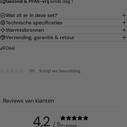
Gezond & PFAS-vrij
sinds dag 1
Wat zit er in deze set?
Technische specificaties
Warmtebronnen
Verzending, garantie & retour
Deel
(0)
Schrijf een beoordeling
Geen
scorewaarde
gemiddelde
scorewaarde
is
0.0
Reviews van klanten
van
5.
Lees
0
4,2
beoordelingen
Dezelfde
/ 5
111 reviews