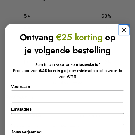
paginalink.
5
68
%
4
9
%
Ontvang
€25 korting
op
3
10
%
je volgende bestelling
2
4
%
1
9
%
Schrijf je in voor onze
nieuwsbrief
Profiteer van
€25 korting
bij een minimale bestelwaarde
van €175
Schrijf een review
Voornaam
Reviews
111
Emailadres
Met media
Jouw verjaardag