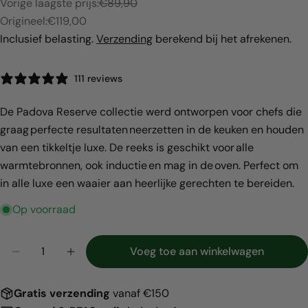
Vorige laagste prijs:
€89,90
Verkoopprijs
Origineel:
€119,00
Inclusief belasting.
Verzending
berekend bij het afrekenen.
111 reviews
De Padova Reserve collectie werd ontworpen voor chefs die
graag perfecte resultaten neerzetten in de keuken en houden
Deel dit product
van een tikkeltje luxe. De reeks is geschikt voor alle
warmtebronnen, ook inductie en mag in de oven. Perfect om
Kopiëren
Deel
in alle luxe een waaier aan heerlijke gerechten te bereiden.
Op voorraad
Hoeveelheid
Voeg toe aan winkelwagen
Aantal verlagen voor Padova Oxford Blue 2-delige
Verhoog het aantal voor Padova Oxford B
Gratis
verzending
vanaf €150