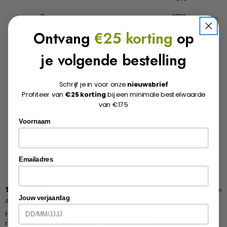
paginalink.
3
10
%
Ontvang
€25 korting
op
2
4
%
je volgende bestelling
1
9
%
Schrijf je in voor onze
nieuwsbrief
Schrijf een review
Profiteer van
€25 korting
bij een minimale bestelwaarde
van €175
Reviews
111
Voornaam
Emailadres
Met media
8 dagen geleden
Jouw verjaardag
Aafke P.
Geverifieerde koper
Hele mooie set. Bakt niet aan. Alleen de witte laag op de randen
raakt erg makkelijk beschadigd en gaat weg