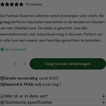
111 reviews
De Padova Reserve collectie werd ontworpen voor chefs die
graag perfecte resultaten neerzetten in de keuken en houden
van een tikkeltje luxe. De reeks is geschikt voor alle
Deel dit product
warmtebronnen, ook inductie en mag in de oven. Perfect om
in alle luxe een waaier aan heerlijke gerechten te bereiden.
Kopiëren
Deel
Op voorraad
Hoeveelheid
Voeg toe aan winkelwagen
Aantal verlagen voor Padova Cream 10-delige pa
Verhoog het aantal voor Padova Cream 
Gratis
verzending
vanaf €150
Gezond & PFAS-vrij
sinds dag 1
Wat zit er in deze set?
Technische specificaties