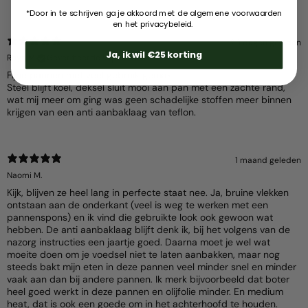
*Door in te schrijven ga je akkoord met de algemene voorwaarden
en het privacybeleid.
20 dagen geleden
Ja, ik wil €25 korting
Roya M.
Geverifieerde koper
Fijne pannen met veel gebruik gemak.
Steel blijft koel, deksel sluit mooi aan pan met een zachte rand,
wat mij meer om ging was geen schadelijke stoffen meer binnen
krijgen van een anti aanbaklaag van teflon.
1 maand geleden
Naomi M.
Kijk, blijven ze heel lang in perfecte staat nee. Ja, bruine vlekken
ontstaan aan de onderkant (veel is weg te werken met een
pannenspons) en ik vind die gebruikte look ook gewoon wat
hebben. De anti aanbaklaag blijft denk ik, bij het volgens van de
nazorg instructies een jaartje goed. Daarna moet je wel wat
moeite doen om je voedsel niet te laten aanbakken, maar nog
steeds bakt mijn eten in deze pannen veel minder snel en minder
vaak aan dan bij andere pannen. Ik merk bijvoorbeeld dat boter
heel goed werkt in deze pannen en olijfolie minder. En medium
heat, dat is ook een goede om in het achterhoofd te houden.