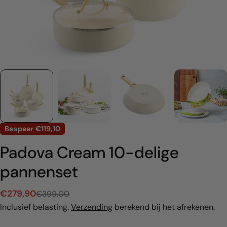
Bespaar
€119,10
Padova Cream 10-delige
pannenset
€279,90
€399,00
Verkoopprijs
Normale
Inclusief belasting.
Verzending
berekend bij het afrekenen.
prijs