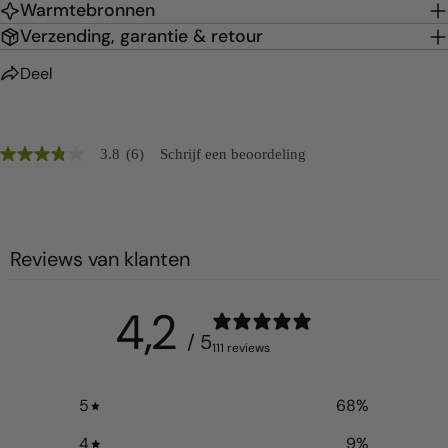
Warmtebronnen
Verzending, garantie & retour
Deel
3.8
(6)
Schrijf een beoordeling
3.8
van
de
5
sterren.
Beoordelingen
Reviews van klanten
lezen
van
gemiddelde
scorewaarde
4,2
is
3.8
/ 5
111 reviews
van
5.
Lees
6
5
68
%
beoordelingen
Dezelfde
4
9
%