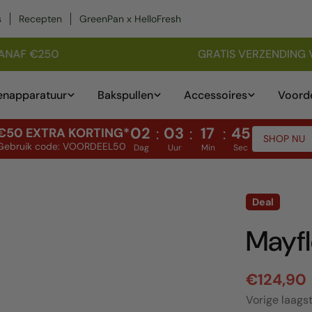
s
Recepten
GreenPan x HelloFresh
ANAF €250
GRATIS VERZENDING V
n
enapparatuur
Bakspullen
Accessoires
Voorde
02
03
17
44
:
:
:
€50 EXTRA KORTING*
SHOP NU
Gebruik code: VOORDEEL50
Dag
Uur
Min
Sec
Deal
Mayfl
€124,90
Verkoopp
Vorige laagst