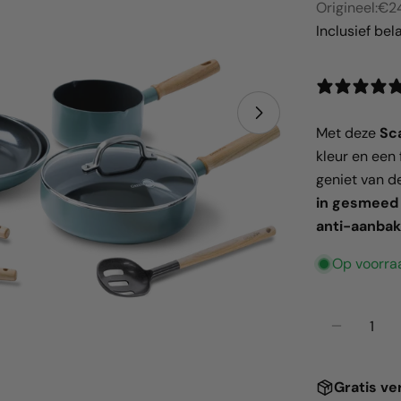
Origineel:
€2
Inclusief bel
Open media 1 i
Met deze
Sc
kleur en een 
geniet van d
in gesmeed
anti-aanbak
Op voorra
Hoeveelhei
Aantal v
Gratis
ve