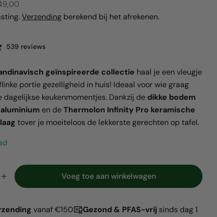
49,00
asting.
Verzending
berekend bij het afrekenen.
539 reviews
n modaal
andinavisch geïnspireerde collectie
haal je een vleugje
flinke portie gezelligheid in huis! Ideaal voor wie graag
e dagelijkse keukenmomentjes. Dankzij de
dikke bodem
Deel dit product
 aluminium
en de
Thermolon Infinity Pro keramische
laag
tover je moeiteloos de lekkerste gerechten op tafel.
Kopiëren
Deel
ad
d
Voeg toe aan winkelwagen
erlagen voor Mayflower set 9-delig
Verhoog het aantal voor Mayflower set 9-delig
rzending
vanaf €150
Gezond & PFAS-vrij
sinds dag 1