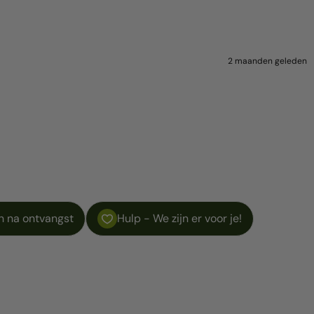
2 maanden geleden
n na ontvangst
Hulp - We zijn er voor je!