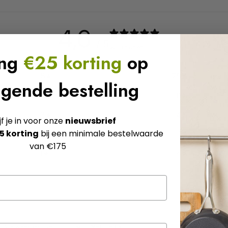
4,6
/ 5
539 reviews
ang
€25 korting
op
5
79
%
lgende bestelling
4
11
%
3
4
%
jf je in voor onze
nieuwsbrief
5 korting
bij een minimale bestelwaarde
2
1
%
van €175
1
5
%
Met media