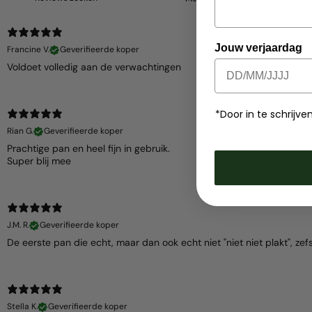
Jouw verjaardag
Francine V.
Geverifieerde koper
Voldoet volledig aan de verwachtingen
*Door in te schrij
Rian G.
Geverifieerde koper
Prachtige pan en heel fijn in gebruik.
Super blij mee
J.M. R.
Geverifieerde koper
De eerste pan die echt, maar dan ook echt niet "niet niet plakt", zefs
Stella K.
Geverifieerde koper