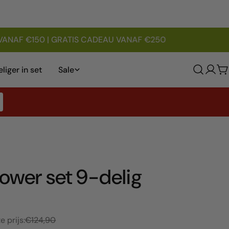
ANAF €150 | GRATIS CADEAU VANAF €250
liger in set
Sale
Log
W
in
ower set 9-delig
rijs
e prijs:
€124,90