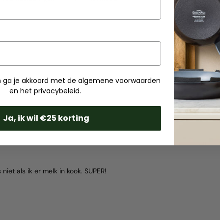
ven ga je akkoord met de algemene voorwaarden
en het privacybeleid.
Ja, ik wil €25 korting
 niet als ik er melk in kook. SUPER!