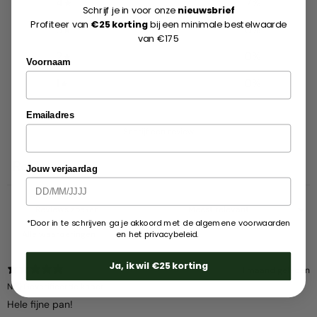
4
7
%
Schrijf je in voor onze
nieuwsbrief
Profiteer van
€25 korting
bij een minimale bestelwaarde
3
0
%
van €175
2
0
%
Voornaam
1
0
%
Emailadres
Schrijf een review
Reviews
15
Jouw verjaardag
*Door in te schrijven ga je akkoord met de algemene voorwaarden
Met media
en het privacybeleid.
Ja, ik wil €25 korting
1 maand geleden
N
Geverifieerde koper
Hele fijne pan!