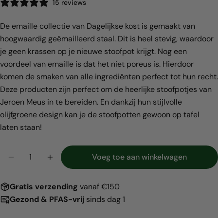
15 reviews
De emaille collectie van Dagelijkse kost is gemaakt van
hoogwaardig geëmailleerd staal. Dit is heel stevig, waardoor
je geen krassen op je nieuwe stoofpot krijgt. Nog een
voordeel van emaille is dat het niet poreus is. Hierdoor
komen de smaken van alle ingrediënten perfect tot hun recht.
Deel dit product
Deze producten zijn perfect om de heerlijke stoofpotjes van
Jeroen Meus in te bereiden. En dankzij hun stijlvolle
Kopiëren
Deel
olijfgroene design kan je de stoofpotten gewoon op tafel
laten staan!
Hoeveelheid
Voeg toe aan winkelwagen
Aantal verlagen voor Dagelijkse kost stoofpot 22c
Verhoog het aantal voor Dagelijkse kost
Gratis
verzending
vanaf €150
Gezond & PFAS-vrij
sinds dag 1