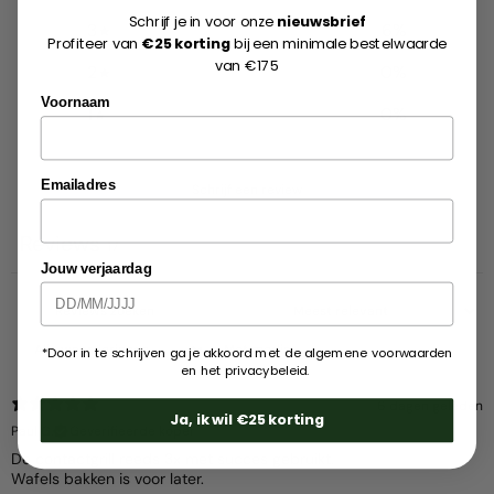
Schrijf je in voor onze
nieuwsbrief
3
6
%
Profiteer van
€25 korting
bij een minimale bestelwaarde
van €175
2
0
%
Voornaam
1
0
%
Emailadres
Schrijf een review
Reviews
17
Jouw verjaardag
Met media
*Door in te schrijven ga je akkoord met de algemene voorwaarden
en het privacybeleid.
6 dagen geleden
Ja, ik wil €25 korting
Paul G.
Geverifieerde koper
De contactgrill reeds 3x met succes gebruikt.
Wafels bakken is voor later.