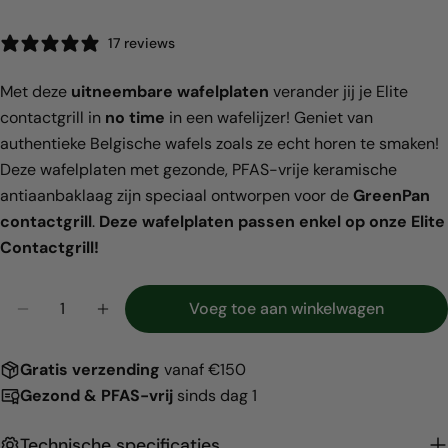
17 reviews
Met deze
uitneembare wafelplaten
verander jij je Elite
contactgrill in
no time
in een wafelijzer! Geniet van
authentieke Belgische wafels zoals ze echt horen te smaken!
Deze wafelplaten met gezonde, PFAS-vrije keramische
Deel dit product
antiaanbaklaag zijn speciaal ontworpen voor de
GreenPan
Kopiëren
Deel
contactgrill
.
Deze wafelplaten passen enkel op onze Elite
Contactgrill!
Hoeveelheid
Voeg toe aan winkelwagen
Aantal verlagen voor Belgische wafelplaten - Elite 
Verhoog het aantal voor Belgische wafelpl
Gratis
verzending
vanaf €150
Gezond & PFAS-vrij
sinds dag 1
Technische specificaties