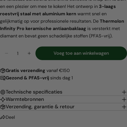
en een plezier om mee te koken! Het ontwerp in
3-laags
roestvrij staal met aluminium kern
warmt snel en
Deel dit product
gelijkmatig op voor professionele resultaten. De
Thermolon
Kopiëren
Infinity Pro keramische antiaanbaklaag
is versterkt met
Deel
diamant en bevat geen schadelijke stoffen (PFAS-vrij).
Hoeveelheid
Voeg toe aan winkelwagen
Aantal verlagen voor Barcelona Evershine Steelpa
Verhoog het aantal voor Barcelona Ever
Gratis
verzending
vanaf €150
Gezond & PFAS-vrij
sinds dag 1
Technische specificaties
Warmtebronnen
Verzending, garantie & retour
Deel