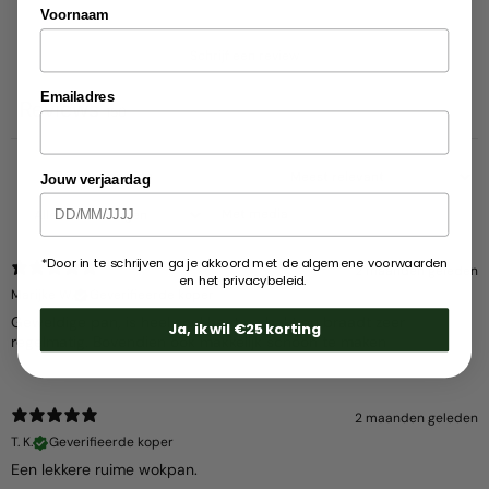
Voornaam
Schrijf een review
Emailadres
Reviews
150
Jouw verjaardag
Met media
*Door in te schrijven ga je akkoord met de algemene voorwaarden
2 maanden geleden
en het privacybeleid.
Marijke W.
Geverifieerde koper
Geweldige pan, is heel snel heet en bakt en braadt zeer
Ja, ik wil €25 korting
regelmatig. Bovendien ook makkelijk schoon te maken
2 maanden geleden
T. K.
Geverifieerde koper
Een lekkere ruime wokpan.