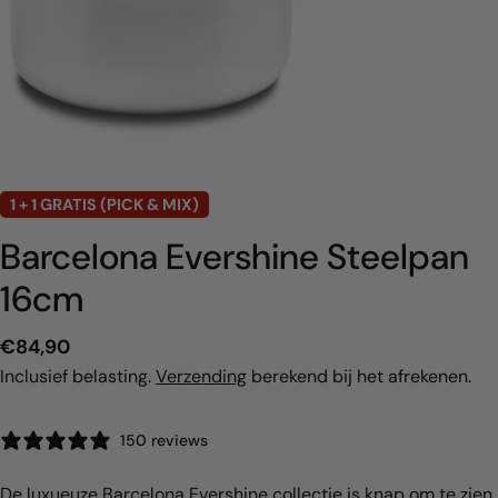
1 + 1 GRATIS (PICK & MIX)
Barcelona Evershine Steelpan
16cm
Normale
€84,90
prijs
Inclusief belasting.
Verzending
berekend bij het afrekenen.
150 reviews
De luxueuze Barcelona Evershine collectie is knap om te zien