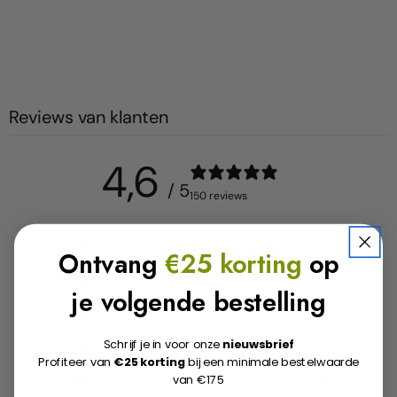
Reviews van klanten
4,6
/ 5
150 reviews
5
83
%
Ontvang
€25 korting
op
4
8
%
je volgende bestelling
3
1
%
Schrijf je in voor onze
nieuwsbrief
2
1
%
Profiteer van
€25 korting
bij een minimale bestelwaarde
van €175
1
7
%