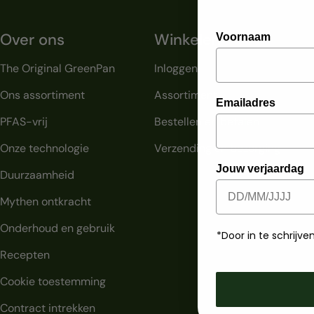
Over ons
Winkelen
Voornaam
The Original GreenPan
Inloggen
Ons assortiment
Assortiment
Emailadres
PFAS-vrij
Bestellen en betalen
Onze technologie
Verzending en bezorging
Jouw verjaardag
Duurzaamheid
Mythen ontkracht
Onderhoud en gebruik
*Door in te schrij
Recepten
Cookie toestemming
Contract intrekken