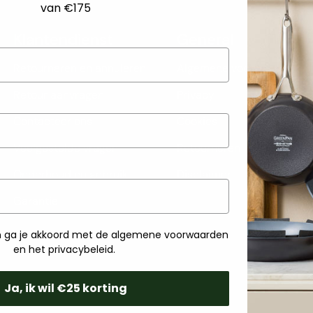
van €175
Klantendienst
General
Retourneren en annuleren
Algemene voorwaarden
Retour aanvragen
Privacy
Contacteer ons
Cookies
Veelgestelde vragen
Retourneren
Onderhoud en gebruik
Disclaimer
Garantie
ven ga je akkoord met de algemene voorwaarden
en het privacybeleid.
Ja, ik wil €25 korting