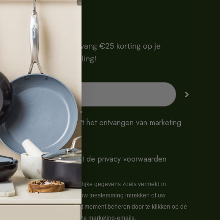
Nieuwsbrief
Schrijf je nu in en ontvang €25 korting op je
eerstvolgende bestelling!
Emailadres
>
Ik ga akkoord met het ontvangen van marketing
emails
Ik ga akkoord met de privacy voorwaarden
We verwerken uw persoonlijke gegevens zoals vermeld in
ons
Privacybeleid
. U kunt uw toestemming intrekken of uw
voorkeuren op elk gewenst moment beheren door te klikken op de
afmeldlink onderaan al onze marketing-emails.