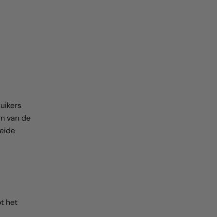
uikers
em van de
beide
t het