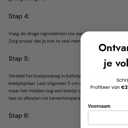
Stap 4:
Voeg de droge ingrediënten toe aan het boter- en suikerm
Zorg ervoor dat je niet te veel mengt, want dan krijg je ta
Ontv
Stap 5:
je vo
Verdeel het koekjesdeeg in balletjes van 1½ eetlepel. Rol 
Schri
koekjesplaat. Laat ongeveer 5 cm ruimte tussen elk deegbal
Profiteer van
€2
maar het midden nog een beetje zacht. Laat de koekjes e
laat ze afkoelen tot kamertemperatuur.
Voornaam
Stap 6: