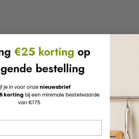
engsel en mix op een lage snelheid tot het volledig gemengd 
aiere koekjes.
ang
€25 korting
op
lgende bestelling
ze in een kommetje lichtjes in de extra suiker en leg ze dan op
jf je in voor onze
nieuwsbrief
letje. Bak de koekjes 9 tot 11 minuten, of tot de randen net h
5 korting
bij een minimale bestelwaarde
en paar minuten afkoelen op de plaat, leg ze dan op een roos
van €175
deel dit artikel