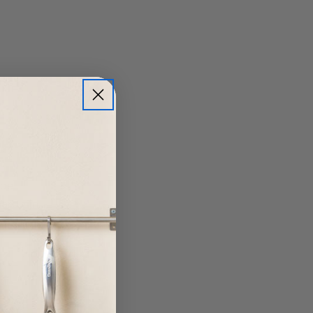
is is.
 de
ard zijn,
ter en