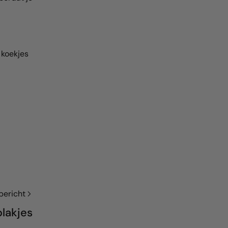
 koekjes
bericht
plakjes