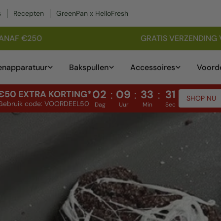
s
Recepten
GreenPan x HelloFresh
NAF €250
GRATIS VERZENDING VA
n
enapparatuur
Bakspullen
Accessoires
Voorde
02
09
33
29
:
:
:
€50 EXTRA KORTING*
SHOP NU
Gebruik code: VOORDEEL50
Dag
Uur
Min
Sec