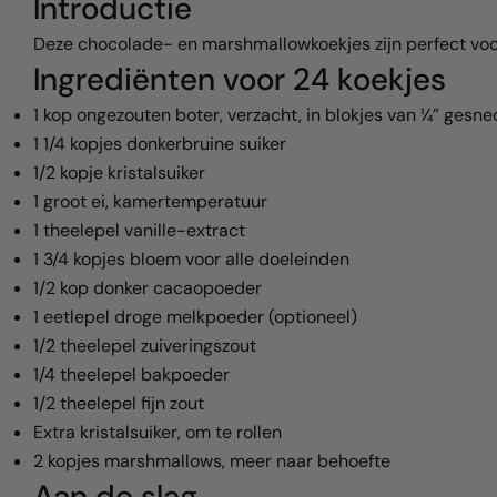
Introductie
Deze chocolade- en marshmallowkoekjes zijn perfect voo
Ingrediënten voor 24 koekjes
1 kop ongezouten boter, verzacht, in blokjes van ¼” gesn
1 1/4 kopjes donkerbruine suiker
1/2 kopje kristalsuiker
1 groot ei, kamertemperatuur
1 theelepel vanille-extract
1 3/4 kopjes bloem voor alle doeleinden
1/2 kop donker cacaopoeder
1 eetlepel droge melkpoeder (optioneel)
1/2 theelepel zuiveringszout
1/4 theelepel bakpoeder
1/2 theelepel fijn zout
Extra kristalsuiker, om te rollen
2 kopjes marshmallows, meer naar behoefte
Aan de slag