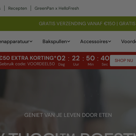
s
Recepten
GreenPan x HelloFresh
GRATIS VERZENDING VANAF €150 | GRATIS 
n
enapparatuur
Bakspullen
Accessoires
Voorde
02
22
50
38
:
:
:
€50 EXTRA KORTING*
SHOP NU
Gebruik code: VOORDEEL50
Dag
Uur
Min
Sec
GENIET VAN JE LEVEN DOOR ETEN