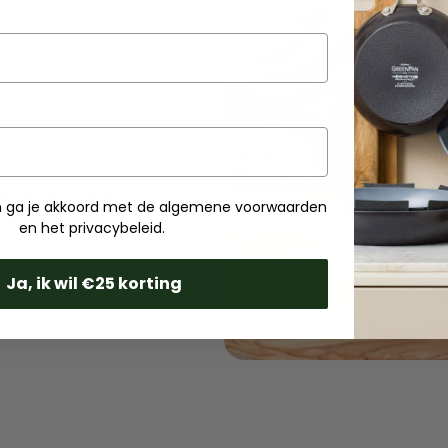
de randen. Deze
ven ga je akkoord met de algemene voorwaarden
je saus van een
en het privacybeleid.
Ja, ik wil €25 korting