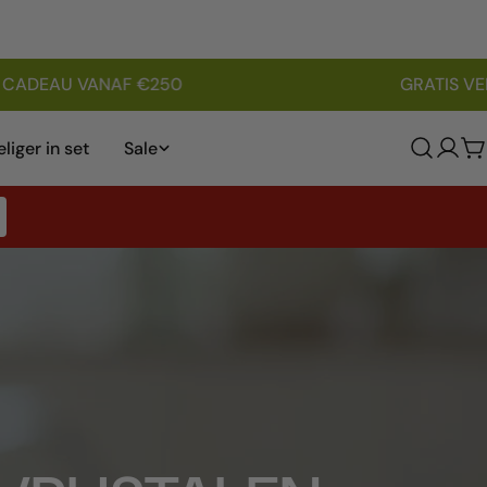
CADEAU VANAF €250
GRATIS VERZ
liger in set
Sale
Log
W
in