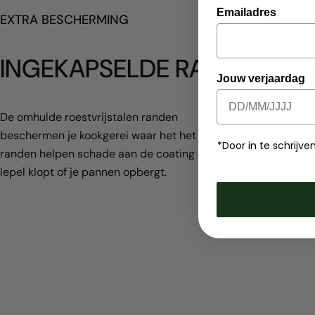
Emailadres
EXTRA BESCHERMING
INGEKAPSELDE RANDEN
Jouw verjaardag
De omhulde roestvrijstalen randen
beschermen je kookgerei waar het het meest kwetsbaar is - 
*Door in te schrij
randen helpen schade aan de coating te voorkomen wanneer 
lepel klopt of je pannen opbergt.