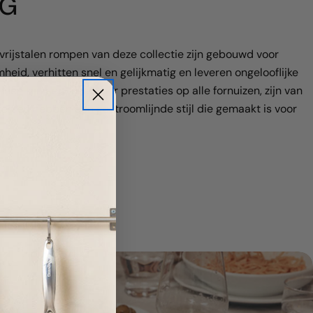
NG
vrijstalen rompen van deze collectie zijn gebouwd voor
heid, verhitten snel en gelijkmatig en leveren ongelooflijke
nnen zijn gebouwd voor prestaties op alle fornuizen, zijn van
teit en hebben een gestroomlijnde stijl die gemaakt is voor