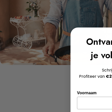
Ontv
je vo
Schri
Profiteer van
€2
Voornaam