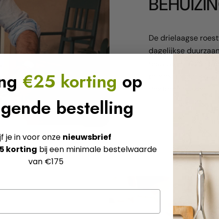
BEHUIZI
De drielaagse roest
dagelijkse duurzaam
resultaten. Deze pa
ang
€25 korting
op
professionele kwali
moderne huizen.
lgende bestelling
jf je in voor onze
nieuwsbrief
5 korting
bij een minimale bestelwaarde
van €175